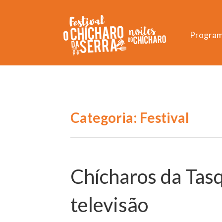
Progra
Categoria:
Festival
Chícharos da Tasq
televisão