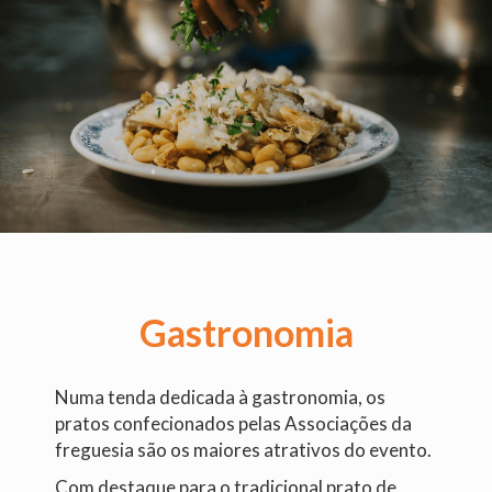
irão
encontrar
Kamagra
gel
Portugal
sem
receita.
Neste
artigo,
vamos
explicar
o
Gastronomia
que
é
Kamagra,
Numa tenda dedicada à gastronomia, os
como
pratos confecionados pelas Associações da
funciona,
freguesia são os maiores atrativos do evento.
e
como
Com destaque para o tradicional prato de