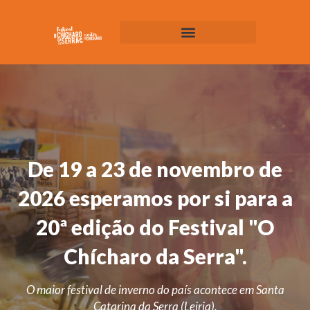
Muitos
De 19 a 23 de novembro de
homens
2026 esperamos por si para a
não
querem
20ª edição do Festival "O
visitar
o
Chícharo da Serra".
médico
por
O maior festival de inverno do país acontece em Santa
causa
Catarina da Serra (Leiria).