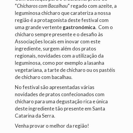
obter
“
Chícharos com Bacalhau
“ regado com azeite, a
tratamento
leguminosa chícharo que carateriza a nossa
para
região é a protagonista deste festival com
impotência
uma grande vertente
gastronómica
. Com o
online.
chícharo sempre presente e o desafio às
Associações locais em inovar com este
ingrediente, surgem além dos pratos
regionais, novidades com a utilização da
leguminosa, como por exemplo a lasanha
vegetariana, a tarte de chícharo ou os pastéis
de chícharo com bacalhau.
No festival são apresentadas várias
novidades de pratos confecionados com
chícharo para uma degustação rica e única
deste ingrediente tão presente em Santa
Catarina da Serra.
Venha provar o melhor da região!