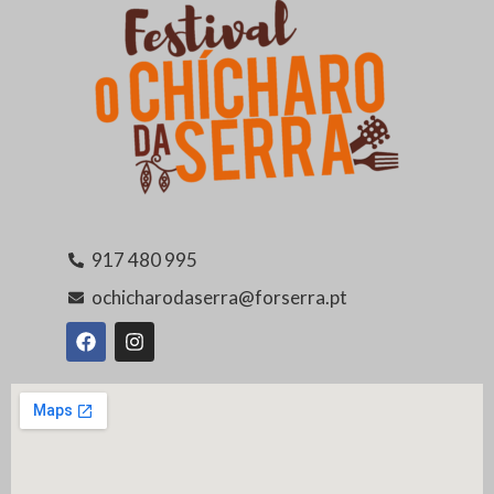
917 480 995
ochicharodaserra@forserra.pt