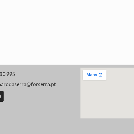
80 995
harodaserra@forserra.pt