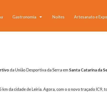
ma
Gastronomia
Noites
Artesanato e Expo
rtivo
da União Desportiva da Serra em
Santa Catarina da S
15 km da cidade de Leiria. Agora, com o o novo traçado IC9, t