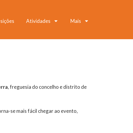
sições
Atividades
Mais
erra
, freguesia do concelho e distrito de
orna-se mais fácil chegar ao evento,