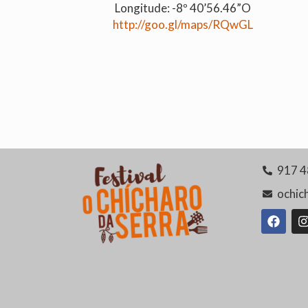
Longitude: -8º 40’56.46”O
http://goo.gl/maps/RQwGL
917 4
ochic