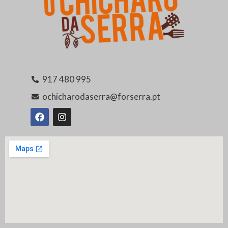
917 480 995
ochicharodaserra@forserra.pt