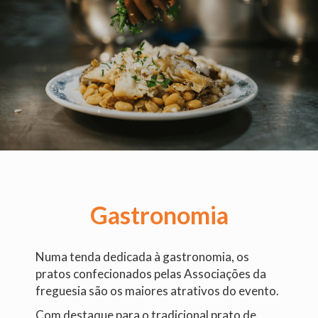
irão
encontrar
Kamagra
gel
Portugal
sem
receita.
Neste
artigo,
vamos
explicar
o
Gastronomia
que
é
Kamagra,
Numa tenda dedicada à gastronomia, os
como
pratos confecionados pelas Associações da
funciona,
freguesia são os maiores atrativos do evento.
e
como
Com destaque para o tradicional prato de