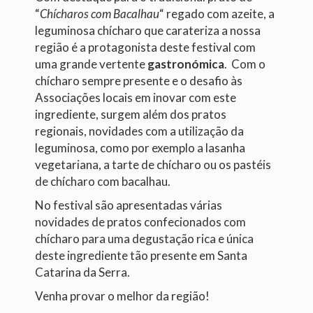
obter
“
Chícharos com Bacalhau
“ regado com azeite, a
tratamento
leguminosa chícharo que carateriza a nossa
para
região é a protagonista deste festival com
impotência
uma grande vertente
gastronómica
. Com o
online.
chícharo sempre presente e o desafio às
Associações locais em inovar com este
ingrediente, surgem além dos pratos
regionais, novidades com a utilização da
leguminosa, como por exemplo a lasanha
vegetariana, a tarte de chícharo ou os pastéis
de chícharo com bacalhau.
No festival são apresentadas várias
novidades de pratos confecionados com
chícharo para uma degustação rica e única
deste ingrediente tão presente em Santa
Catarina da Serra.
Venha provar o melhor da região!