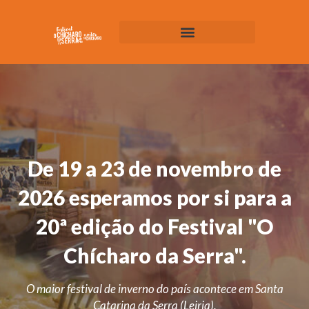
Muitos
De 19 a 23 de novembro de
homens
2026 esperamos por si para a
não
querem
20ª edição do Festival "O
visitar
o
Chícharo da Serra".
médico
por
O maior festival de inverno do país acontece em Santa
causa
Catarina da Serra (Leiria).