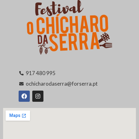
917 480 995
ochicharodaserra@forserra.pt